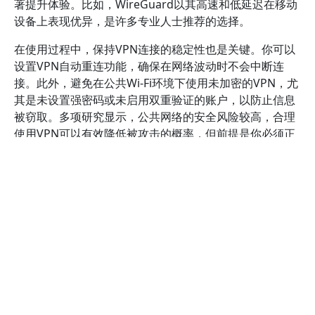
著提升体验。比如，WireGuard以其高速和低延迟在移动
设备上表现优异，是许多专业人士推荐的选择。
在使用过程中，保持VPN连接的稳定性也是关键。你可以
设置VPN自动重连功能，确保在网络波动时不会中断连
接。此外，避免在公共Wi-Fi环境下使用未加密的VPN，尤
其是未设置强密码或未启用双重验证的账户，以防止信息
被窃取。多项研究显示，公共网络的安全风险较高，合理
使用VPN可以有效降低被攻击的概率，但前提是你必须正
确配置和使用VPN。
另外，合理管理VPN的使用时间和流量也是必要的。部分
免费VPN可能存在带宽限制或广告插入，影响使用体验。
你应根据实际需求合理安排上网时间，避免长时间依赖
VPN连接，以降低账号被封或服务中断的风险。对于企业
或重要场合的使用，建议选择专业版VPN服务，享受更高
的安全保障和技术支持。
哪些VPN加速器在手机上使用的用户
评价最好？